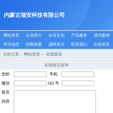
内蒙古瑞安科技有限公司
网站首页
企业简介
企业文化
产品服务
成功案例
资讯动态
招商加盟
诚聘英才
联系我们
在线留言
当前位置：
网站首页
—
在线留言
在线留言咨询
您的
手机
姓名
微信
*
QQ 号
号码
*
号码
留言
码
内容